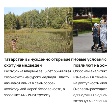
Татарстан вынужденно открывает
Новые условия се
охоту на медведей
повлияют на рожд
Республика впервые за 15 лет объявляет
Опросили аналитиков р
сезон охоты на бурого медведя. Власти
изменения в семейной
называют лимит в семь особей
на доступность жилья,
необходимой мерой безопасности, а
Эксперты расходятся 
зоозащитники бьют тревогу.
единодушны в одном 
затронут миллионы се