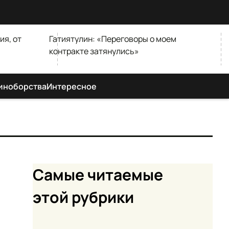
ия, от
Гатиятулин: «Переговоры о моем
контракте затянулись»
иноборства
Интересное
Самые читаемые
этой рубрики