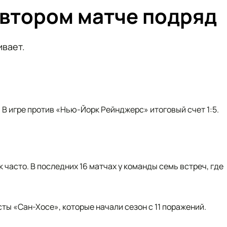
 втором матче подряд
ивает.
В игре против «Нью-Йорк Рейнджерс» итоговый счет 1:5.
 часто. В последних 16 матчах у команды семь встреч, где
ты «Сан-Хосе», которые начали сезон с 11 поражений.