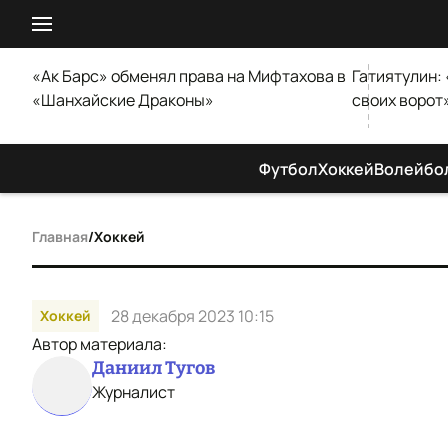
«Ак Барс» обменял права на Мифтахова в
Гатиятулин:
«Шанхайские Драконы»
своих ворот
Футбол
Хоккей
Волейбо
Главная
/
Хоккей
28 декабря 2023 10:15
Хоккей
Автор материала:
Даниил Тугов
Журналист