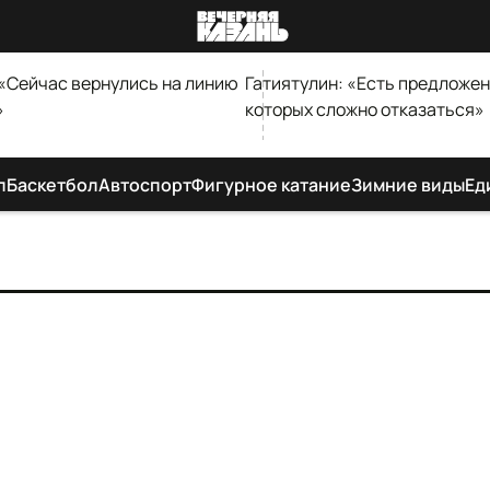
 «Сейчас вернулись на линию
Гатиятулин: «Есть предложен
»
которых сложно отказаться»
л
Баскетбол
Автоспорт
Фигурное катание
Зимние виды
Ед